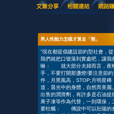
男人性能力怎樣才算走「熊」
"現在都提倡建設節約型社會，
我們就把口號落到實處吧，讓我
咻： 就大部分夫婦而言，夜晚
手，不要打開那盞燈!要注意節
件，月黑風高，STOP;月明星稀
道，晨光中的身體，自然而美
出售的潤滑劑，有許多是石油提
果子凍等作為代替，一則環保，
要牡蠣： 傳說中可以壯陽的食