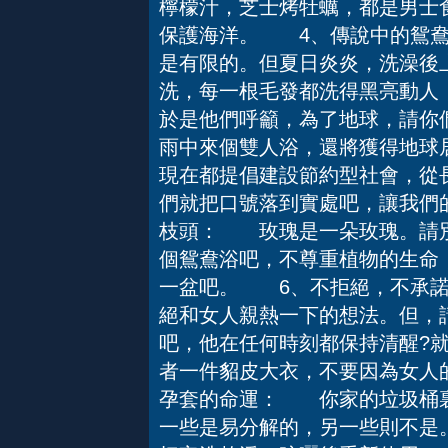
檸檬汁，芝士烤牡蠣，都是男士食
保護海洋。 4、傳說中的鴛
是有限的。但夏日炎炎，洗澡後
洗，每一根毛發都洗得黑亮動人
於是他們呼籲，為了地球，請你
雨中來個雙人浴，還將獲得地球
現在都提倡建設節約型社會，從
們就把口號落到實處吧，讓我們
枝頭： 玫瑰是一朵玫瑰。請別
個鴛鴦浴吧，不尊重植物的生命
一盆吧。 6、不拒絕，不承
絕和女人親熱一下的想法。但，請
吧，他在任何時刻都保持清醒?
者一件貂皮大衣，不要因為女人
孕套的命運： 你家的垃圾桶裏
一些是易分解的，另一些則不是