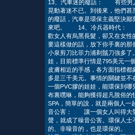
13、汽車迷的廢話： 有些男
晃動著迷不已。到後來，他們甚
的廢話，汽車是環保主義堅決鄙
來吧。 14、冷兵器時代：
歡女人有烏黑長髮，卻又在女性
要這樣做的話，放下你手裏的那
小泉剪刀比菲力浦剃鬚刀強多
娃，目前標準行情是795美元一
皮膚相近的手感，各方面指標都
多是三千美元。事情的關鍵並不
一個PVC膠的娃娃，能環保到哪
布裏嘿咻，能夠獲得超凡脫俗的
SPA，簡單的說，就是兩個人
音公害： 讓一個女人叫得大聲
聲，就成了噪音公害。環保人士
的、非噪音的，也是環保的。