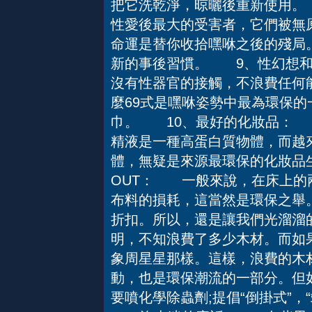
把它洗乾淨，晾曬後重新使用
性愛後最大的受害者，它們被無
命運是替你收拾嘿咻之後的殘局
新的事後習慣。 9、性幻想
沒有性器官的接觸，不浪費任何
麼69式是嘿咻姿勢中最為環保
巾。 10、最好的化妝品： 
精液是一種高蛋白質物體，而越
體，無疑是來源最環保的化妝品
OUT： 一般來說，在床上的
布料的損耗，這當然是環保之舉
折扣。所以，還是讓我們光溜
明，不知浪費了多少木材。而如
象周星星那樣。這樣，浪費的木
動，也是環保潮流的一部分。但
要噴化學除蟲劑;提倡“倒掛式”